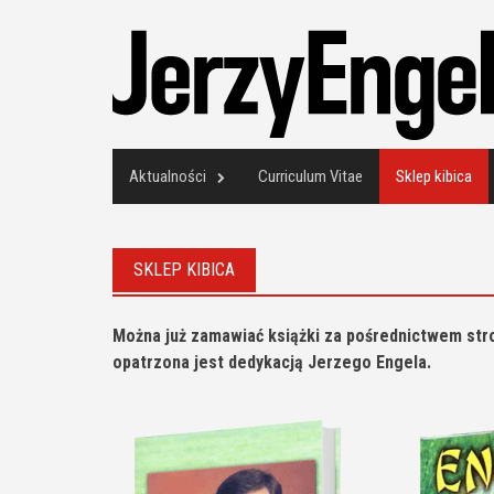
Skip
to
content
Aktualności
Curriculum Vitae
Sklep kibica
SKLEP KIBICA
Można już zamawiać książki za pośrednictwem str
opatrzona jest dedykacją Jerzego Engela.